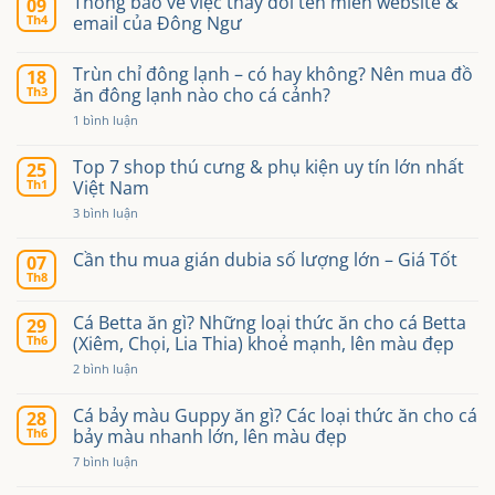
Thông báo về việc thay đổi tên miền website &
09
bình
luận
Th4
email của Đông Ngư
ở
Thư
Không
ngỏ:
có
Trùn chỉ đông lạnh – có hay không? Nên mua đồ
18
Khép
bình
lại
luận
Th3
ăn đông lạnh nào cho cá cảnh?
hành
ở
trình
Thông
ở
1 bình luận
bán
báo
Trùn
lẻ
về
chỉ
–
việc
đông
Top 7 shop thú cưng & phụ kiện uy tín lớn nhất
25
Đông
thay
lạnh
Th1
Việt Nam
Ngư
đổi
–
mở
tên
có
ở
3 bình luận
ra
miền
hay
Top
chương
website
không?
7
mới
&
Nên
shop
Cần thu mua gián dubia số lượng lớn – Giá Tốt
07
cùng
email
mua
thú
hệ
của
Th8
đồ
Không
cưng
sinh
Đông
ăn
có
&
thái
Ngư
đông
bình
phụ
Madagui
Cá Betta ăn gì? Những loại thức ăn cho cá Betta
lạnh
29
luận
kiện
Farm
nào
Th6
ở
(Xiêm, Chọi, Lia Thia) khoẻ mạnh, lên màu đẹp
uy
cho
Cần
tín
cá
ở
thu
2 bình luận
lớn
cảnh?
Cá
mua
nhất
Betta
gián
Việt
ăn
dubia
Cá bảy màu Guppy ăn gì? Các loại thức ăn cho cá
Nam
28
gì?
số
Th6
bảy màu nhanh lớn, lên màu đẹp
Những
lượng
loại
lớn
ở
7 bình luận
thức
–
Cá
ăn
Giá
bảy