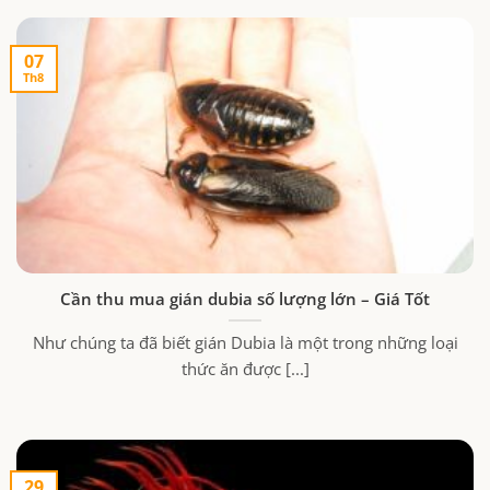
07
Th8
Cần thu mua gián dubia số lượng lớn – Giá Tốt
Như chúng ta đã biết gián Dubia là một trong những loại
thức ăn được [...]
29