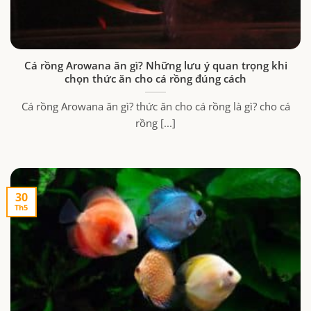
Cá rồng Arowana ăn gì? Những lưu ý quan trọng khi
chọn thức ăn cho cá rồng đúng cách
Cá rồng Arowana ăn gì? thức ăn cho cá rồng là gì? cho cá
rồng [...]
30
Th5